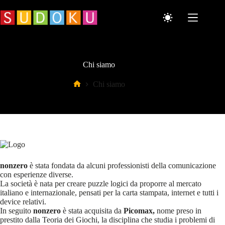
Salta
al
contenuto
Chi siamo
Chi siamo
Home
nonzero
è stata fondata da alcuni professionisti della comunicazione
con esperienze diverse.
La società è nata per creare puzzle logici da proporre al mercato
italiano e internazionale, pensati per la carta stampata, internet e tutti i
device relativi.
In seguito
nonzero
è stata acquisita da
Picomax,
nome preso in
prestito dalla Teoria dei Giochi, la disciplina che studia i problemi di