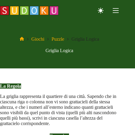
Salta
al
contenuto
Giochi
Puzzle
Griglia Logica
Home
Griglia Logica
La Regola
La griglia rappresenta il quartiere di una città. Sapendo che in
ciascuna riga o colonna non vi sono grattacieli della stessa
altezza, e che i numeri all’esterno indicano quanti grattacieli
sono visibili da quel punto di vista (quelli più alti nascondono
quelli più bassi), scrivi in ciascuna casella l’altezza del
grattacielo corrispondente.