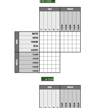
Da così…
…a così