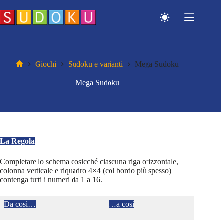
Salta
al
contenuto
Giochi
Sudoku e varianti
Mega Sudoku
Home
Mega Sudoku
La Regola
Completare lo schema cosicché ciascuna riga orizzontale,
colonna verticale e riquadro 4×4 (col bordo più spesso)
contenga tutti i numeri da 1 a 16.
Da così…
…a così