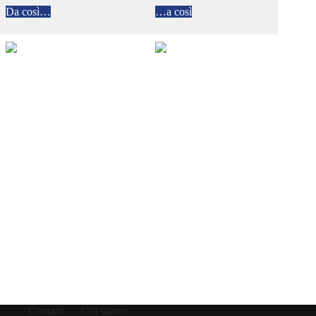
Da così…
…a così
Contatti
Chi siamo