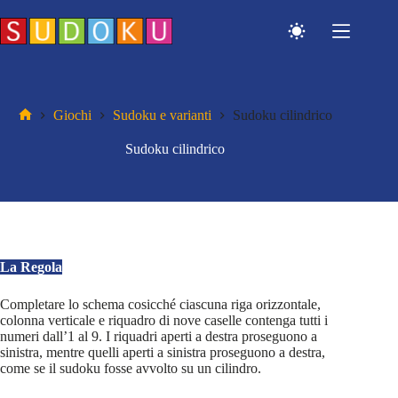
Salta
al
contenuto
Giochi
Sudoku e varianti
Sudoku cilindrico
Home
Sudoku cilindrico
La Regola
Completare lo schema cosicché ciascuna riga orizzontale,
colonna verticale e riquadro di nove caselle contenga tutti i
numeri dall’1 al 9. I riquadri aperti a destra proseguono a
sinistra, mentre quelli aperti a sinistra proseguono a destra,
come se il sudoku fosse avvolto su un cilindro.