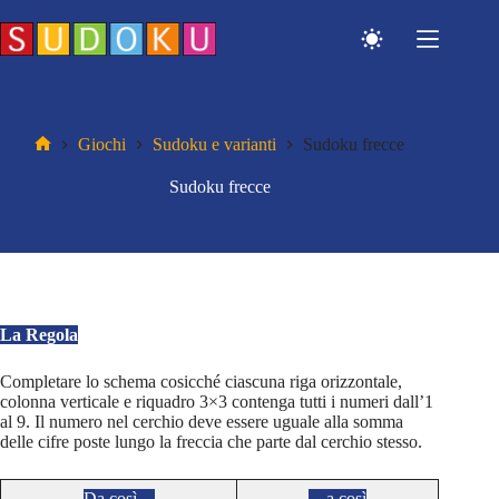
Salta
al
contenuto
Giochi
Sudoku e varianti
Sudoku frecce
Home
Sudoku frecce
La Regola
Completare lo schema cosicché ciascuna riga orizzontale,
colonna verticale e riquadro 3×3 contenga tutti i numeri dall’1
al 9. Il numero nel cerchio deve essere uguale alla somma
delle cifre poste lungo la freccia che parte dal cerchio stesso.
Da così…
…a così